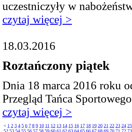
uczestniczyły w nabożeńst
czytaj więcej >
18.03.2016
Roztańczony piątek
Dnia 18 marca 2016 roku od
Przegląd Tańca Sportowego
czytaj więcej >
<
1
2
3
4
5
6
7
8
9
10
11
12
13
14
15
16
17
18
19
20
21
22
23
24
25
52
53
54
55
56
57
58
59
60
61
62
63
64
65
66
67
68
69
70
71
72
73