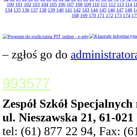
100
101
102
103
104
105
106
107
108
109
110
111
112
113
114
1
134
135
136
137
138
139
140
141
142
143
144
145
146
147
148
1
168
169
170
171
172
173
174
17
– zgłoś go do
administrator
993577
Zespół Szkół Specjalnych 
ul. Nieszawska 21, 61-02
tel: (61) 877 22 94, Fax: (